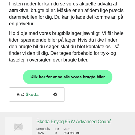
I listen nedenfor kan du se vores aktuelle udvalg af
attraktive, brugte biler. Måske er en af dem lige præcis
drømmebilen for dig. Du kan jo lade det komme an på
en prøvetur!
Hold øje med vores brugtbilslager jævnligt. Vi får hele
tiden spændende biler på lager. Hvis du ikke finder
den brugte bil du søger, skal du blot kontakte os - så
finder vi den til dig. Der tages forbehold for tryk- og
tastefejl i oversigten over brugte biler.
Klik her for at se alle vores brugte biler
Vis:
Škoda
Škoda Enyaq 85 iV Advanced Coupé
MODELÅR
KM
PRIS
2026
0
394.980 kr.