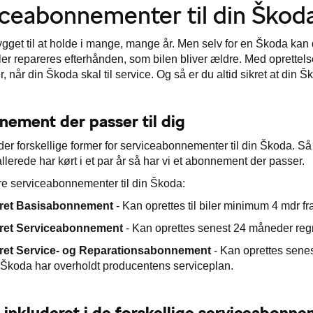
ceabonnementer til din Škod
ygget til at holde i mange, mange år. Men selv for en Škoda kan de
ller repareres efterhånden, som bilen bliver ældre. Med oprettel
, når din Škoda skal til service. Og så er du altid sikret at din
nement der passer til dig
der forskellige former for serviceabonnementer til din Škoda. Så
llerede har kørt i et par år så har vi et abonnement der passer.
 tre serviceabonnementer til din Škoda:
eret Basisabonnement
- Kan
oprettes til b
iler minimum 4 mdr fr
eret Serviceabonnement
- Kan oprettes senest 24 måneder regne
eret Service- og Reparationsabonnement
- Kan oprettes senes
 Škoda har overholdt producentens serviceplan.
 inkluderet i de forskellige serviceabonn