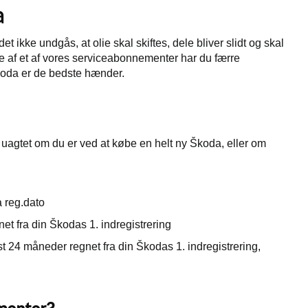
a
t ikke undgås, at olie skal skiftes, dele bliver slidt og skal
se af et af vores serviceabonnementer har du færre
 Škoda er de bedste hænder.
 uagtet om du er ved at købe en helt ny Škoda, eller om
a reg.dato
t fra din Škodas 1. indregistrering
t 24 måneder regnet fra din Škodas 1. indregistrering,
ementer?