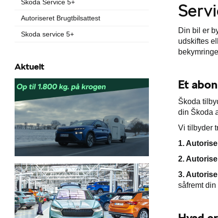
Škoda Service 5+
Servi
Autoriseret Brugtbilsattest
Din bil er b
Skoda service 5+
udskiftes e
bekymringer
Aktuelt
Et abon
Škoda tilby
din Škoda a
Vi tilbyder
1. Autoris
2. Autoris
3. Autoris
såfremt din
Hvad er