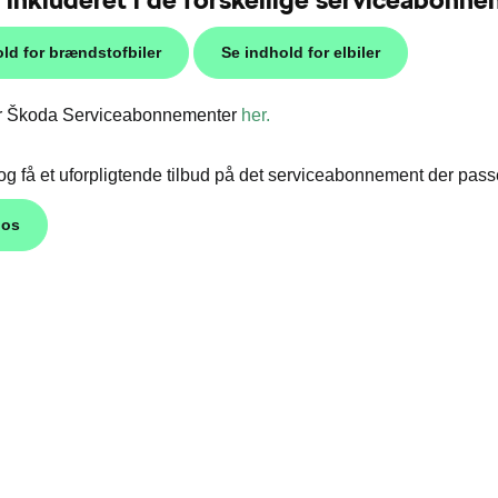
ld for brændstofbiler
Se indhold for elbiler
for Škoda Serviceabonnementer
her.
og få et uforpligtende tilbud på det serviceabonnement der passer
 os