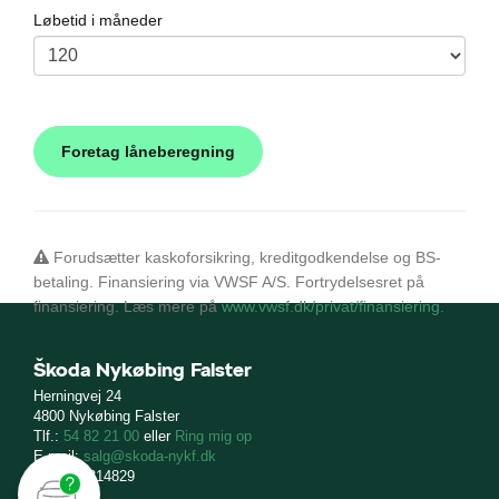
Løbetid i måneder
Forudsætter kaskoforsikring, kreditgodkendelse og BS-
betaling. Finansiering via VWSF A/S. Fortrydelsesret på
finansiering. Læs mere på
www.vwsf.dk/privat/finansiering
.
Škoda Nykøbing Falster
Herningvej 24
4800 Nykøbing Falster
Tlf.:
54 82 21 00
eller
Ring mig op
E-mail:
salg@skoda-nykf.dk
CVR: 41814829