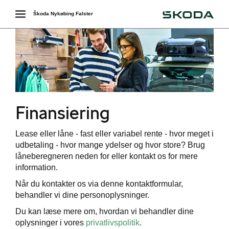
Škoda
Toggle
Škoda Nykøbing Falster
navigation
Finansiering
ing
Lease eller låne - fast eller variabel rente - hvor meget i
udbetaling - hvor mange ydelser og hvor store? Brug
låneberegneren neden for eller kontakt os for mere
ering
information.
Når du kontakter os via denne kontaktformular,
behandler vi dine personoplysninger.
Du kan læse mere om, hvordan vi behandler dine
oplysninger i vores
privatlivspolitik
.