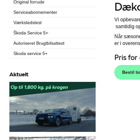
Original forrude
Dæko
Serviceabonnementer
Vi opbevare
Værkstedstest
samtidig op
Škoda Service 5+
Når sæsonen 
er i overen
Autoriseret Brugtbilsattest
Skoda service 5+
Pris for
Bestil ti
Aktuelt