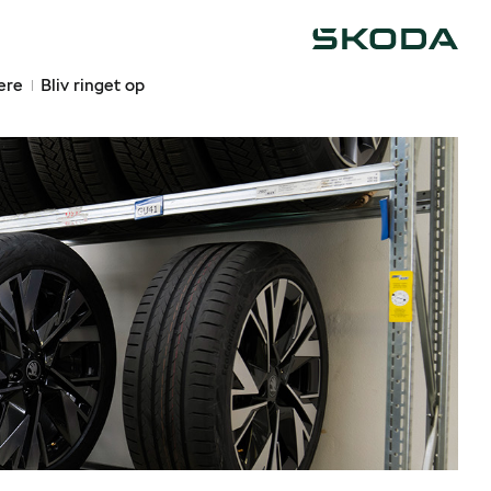
Škoda
ere
Bliv ringet op